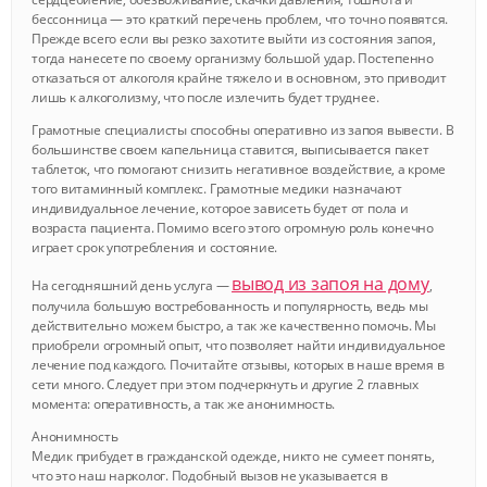
бессонница — это краткий перечень проблем, что точно появятся.
Прежде всего если вы резко захотите выйти из состояния запоя,
тогда нанесете по своему организму большой удар. Постепенно
отказаться от алкоголя крайне тяжело и в основном, это приводит
лишь к алкоголизму, что после излечить будет труднее.
Грамотные специалисты способны оперативно из запоя вывести. В
большинстве своем капельница ставится, выписывается пакет
таблеток, что помогают снизить негативное воздействие, а кроме
того витаминный комплекс. Грамотные медики назначают
индивидуальное лечение, которое зависеть будет от пола и
возраста пациента. Помимо всего этого огромную роль конечно
играет срок употребления и состояние.
вывод из запоя на дому
На сегодняшний день услуга —
,
получила большую востребованность и популярность, ведь мы
действительно можем быстро, а так же качественно помочь. Мы
приобрели огромный опыт, что позволяет найти индивидуальное
лечение под каждого. Почитайте отзывы, которых в наше время в
сети много. Следует при этом подчеркнуть и другие 2 главных
момента: оперативность, а так же анонимность.
Анонимность
Медик прибудет в гражданской одежде, никто не сумеет понять,
что это наш нарколог. Подобный вызов не указывается в