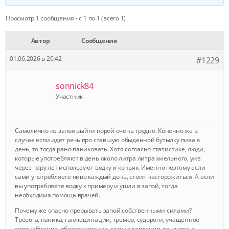
Просмотр 1 сообщения - с 1 по 1 (всего 1)
Автор
Сообщения
01.06.2026 в 20:42
#1229
sonnick84
Участник
Самолично из запоя выйти порой очень трудно. Конечно же в
случае если идет речь про ставшую обыденной бутылку пива в
день, то тогда рано паниковать. Хотя согласно статистике, люди,
которые употребляют в день около литра литра хмельного, уже
через пару лет используют водку и коньяк. Именно поэтому если
сами употребляете пиво каждый день, стоит насторожиться. А если
вы употребляете водку к примеру и ушли в запой, тогда
необходима помощь врачей.
Почему же опасно прерывать запой собственными силами?
Тревога, паника, галлюцинации, тремор, судороги, учащенное
сердцебиение, обезвоживание, скачки давления, тошнота и