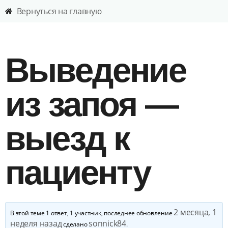
Вернуться на главную
Выведение
из запоя —
выезд к
пациенту
2 месяца, 1
В этой теме 1 ответ, 1 участник, последнее обновление
неделя назад
sonnick84
сделано
.