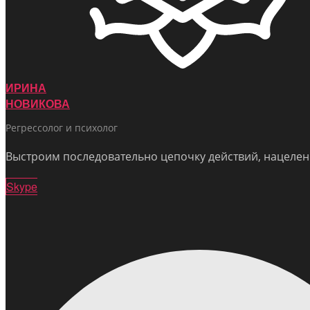
ИРИНА
НОВИКОВА
Регрессолог и психолог
Выстроим последовательно цепочку действий, нацелен
Skype