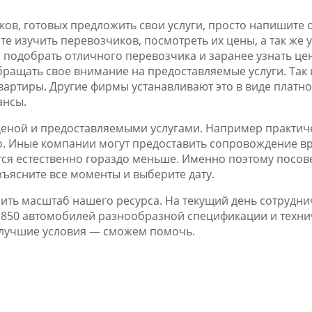
ков, готовых предложить свои услуги, просто напишите 
е изучить перевозчиков, посмотреть их цены, а так же у
о подобрать отличного перевозчика и заранее узнать ц
обращать свое внимание на предоставляемые услуги. Та
артиры. Другие фирмы устанавливают это в виде платно
ансы.
ценой и предоставляемыми услугами. Например практич
. Иные компании могут предоставить сопровождение вра
тся естественно гораздо меньше. Именно поэтому посов
зъясните все моменты и выберите дату.
ить масштаб нашего ресурса. На текущий день сотрудн
 850 автомобилей разнообразной спецификации и технич
ь лучшие условия — сможем помочь.