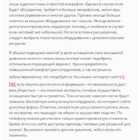
лишь аудиосистема и простой микрофон. Однако в случае если
будет обсуждение, требуется больше микрофонов, мониторы,
система управления и многое другое. Причем иногда больше
платить за мощное оборудование нет смысла. Иногда вполне
достаточно применять недорогую технику, и особенно в случае
если актовый зал небольшой. Но если в плане расширение,
следует выбрать техническое оборудование с дополнительным
ресурсом.
В общем подводных камней в деле оснащения зала заседаний
довольно много и только лишь эксперт может подобрать
оптимально подходящий вариант. Нужно разработать
повышенный комфорт для сотрудников, а так же решить
i-
заблаговременно, что потребуется. На нашем интернет-сайте
tec
есть вполне достаточно информации, что возможность даст
вам убедиться — мы опытные эксперты, готовые осуществить
оснащение быстро и грамотно. Тем не менее намного легче будет
заказать бесплатную консультацию сотрудника, на интернет сайте
доступна форма. Отметим, конкретную цену сможете узнать лишь
от экспертов, что подъедут на объект и осуществят подсчет. По
телефону можем рассчитать только ориентировочную стоимость.
Кроме этого на сайте доступны примеры типовых уже решений для
комнат. Вы можете заказать данное решение, либо слегка его
поменять.