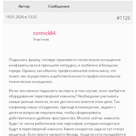
Автор
Сообщения
19.01.2026 в 15:32
#1126
sonnick84
Участник
Подыскать фирму, готовую произвести техническое оснащение
конференц-зала в принципе нетрудно, и особенно в большом
городе. Однако, как обычно, профессионалов очень мало, что
знают как осуществить в действительности профессиональное
техническое оснащение.
Из-за чего важно подыскать эксперта, в том случае, если требуется
оборудование переговорной комнаты? Необходимо учитывать
самые разные мелочи, их же достаточно много в этом деле. Так
например наши сотрудники, приходя в помещение, задают с
десяток вопросов покупателям, чтобы сформировать
действительно удобное пространство. Многое сейчас зависеть
будет от числа работников или партнеров, которые находиться
будут в переговорной комнате. Какие конкретно задачи тут станут
решаться. Если просто напросто беседа, тогда по сути понадобится