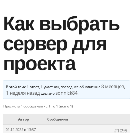
Как выбрать
сервер для
проекта
8 месяцев,
В этой теме 1 ответ, 1 участник, последнее обновление
1 неделя назад
sonnick84
сделано
.
Просмотр 1 сообщения - с 1 по 1 (всего 1)
Автор
Сообщения
01.12.2025 в 13:37
#1099