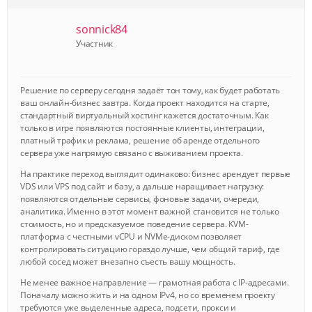
sonnick84
Участник
Решение по серверу сегодня задаёт тон тому, как будет работать
ваш онлайн-бизнес завтра. Когда проект находится на старте,
стандартный виртуальный хостинг кажется достаточным. Как
только в игре появляются постоянные клиенты, интеграции,
платный трафик и реклама, решение об аренде отдельного
сервера уже напрямую связано с выживанием проекта.
На практике переход выглядит одинаково: бизнес арендует первые
VDS или VPS под сайт и базу, а дальше наращивает нагрузку:
появляются отдельные сервисы, фоновые задачи, очереди,
аналитика. Именно в этот момент важной становится не только
стоимость, но и предсказуемое поведение сервера. KVM-
платформа с честными vCPU и NVMe-диском позволяет
контролировать ситуацию гораздо лучше, чем общий тариф, где
любой сосед может внезапно съесть вашу мощность.
Не менее важное направление — грамотная работа с IP-адресами.
Поначалу можно жить и на одном IPv4, но со временем проекту
требуются уже выделенные адреса, подсети, прокси и