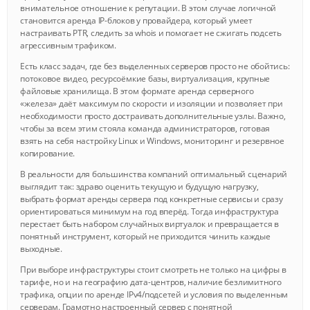
внимательное отношение к репутации. В этом случае логичной
становится аренда IP-блоков у провайдера, который умеет
настраивать PTR, следить за whois и помогает не сжигать подсеть
агрессивным трафиком.
Есть класс задач, где без выделенных серверов просто не обойтись:
потоковое видео, ресурсоёмкие базы, виртуализация, крупные
файловые хранилища. В этом формате аренда серверного
«железа» даёт максимум по скорости и изоляции и позволяет при
необходимости просто достраивать дополнительные узлы. Важно,
чтобы за всем этим стояла команда администраторов, готовая
взять на себя настройку Linux и Windows, мониторинг и резервное
копирование.
В реальности для большинства компаний оптимальный сценарий
выглядит так: здраво оценить текущую и будущую нагрузку,
выбрать формат аренды сервера под конкретные сервисы и сразу
ориентироваться минимум на год вперёд. Тогда инфраструктура
перестает быть набором случайных виртуалок и превращается в
понятный инструмент, который не приходится чинить каждые
выходные.
При выборе инфраструктуры стоит смотреть не только на цифры в
тарифе, но и на географию дата-центров, наличие безлимитного
трафика, опции по аренде IPv4/подсетей и условия по выделенным
серверам. Грамотно настроенный сервер с понятной