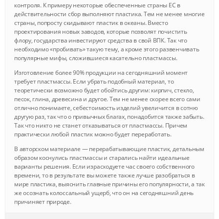
контроля. К примеру некоторые обеспеченные страны ЕС в
действительности сбор выполняют пластика. Тем не менее многие
страны, попросту скидывают пластик в океаны. Вместо
проектирования новых заводов, которые позволят почистить
флору, государства инвестируют средства в свой ВПК. Так что
необходимо «пробивать» такую тему, а кроме этого развенчивать
популярные мифы, сложившиеся касательно пластмассы.
Изготовление более 90% продукции на сегодняшний момент
требует пластмассы. Если убрать подобный материал, то
теоретически возможно будет обойтись другим: кирпич, стекло,
песок, глина, древесина и другое. Тем не менее скорее всего сами
отлично понимаете, себестоимость изделий увеличится в сотню
другую раз, так что о привычных благах, понадобится также забыть.
Так что никто не станет отказываться от пластмассы. Причем
практически любой пластик можно будет переработать.
В авторском материале — перерабатывающие пластик, детальным
образом коснулись пластмассы и старались найти идеальные
варианты решения. Если израсходуете час своего собственного
времени, то в результате вы можете также лучше разобраться в
мире пластика, выяснить главные причины его популярности, а так
же осознать колоссальный ущерб, что он на сегодняшний день
причиняет природе.