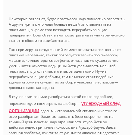
Некоторые заявляют, будто пластмассу надо полностью запретить.
А другие кричат, что надо больше вещей изготавливать из
пластмассы, а кроме того возводить перерабатывающие
предприятия. Если объективно посмотреть на такую картину, ясно
станет: в общем-то ошибаются все.
Так к примеру на сегодняшний момент отказаться полностью от
пластика нереально, так как потребуется забыть про пылесосы,
машины, компьютеры, смартфоны, окна, а так же существенно
уменьшится качество медицины. Хотя увеличивать масштаб
пластмассы глупо, так как его итак сегодня полно. Нужны
перерабатывающие фабрики, тем не менее стоят подобные
здания огромные суммы. Так же сбор и упаковка пластмассы —
довольно сложная задача.
В случае если решили разобраться в этой сфере подробнее,
углеродный след
порекомендуем посмотреть наш обзор —
организации
, здесь мы старались объективно и честно во
всем разобраться. Заметим, заявлять безоговорочно, что на
текущий день пластик надо ограничивать глупо. Хотя он
действительно причиняет колоссальный ущерб фауне. Здесь
главная проблема, как считают ученые заключена в недостатке