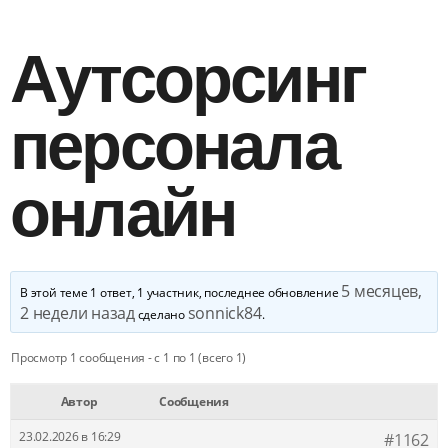
Аутсорсинг
персонала
онлайн
5 месяцев,
В этой теме 1 ответ, 1 участник, последнее обновление
2 недели назад
sonnick84
сделано
.
Просмотр 1 сообщения - с 1 по 1 (всего 1)
Автор
Сообщения
23.02.2026 в 16:29
#1162