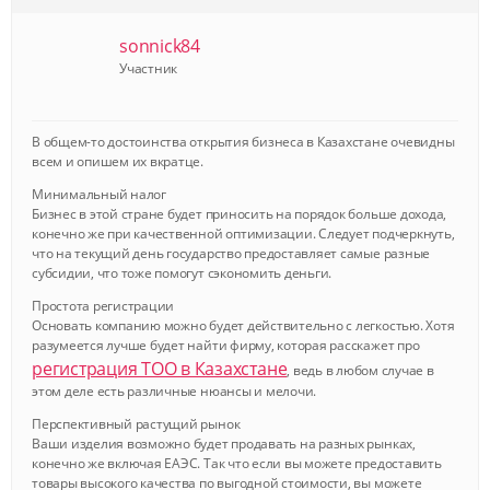
sonnick84
Участник
В общем-то достоинства открытия бизнеса в Казахстане очевидны
всем и опишем их вкратце.
Минимальный налог
Бизнес в этой стране будет приносить на порядок больше дохода,
конечно же при качественной оптимизации. Следует подчеркнуть,
что на текущий день государство предоставляет самые разные
субсидии, что тоже помогут сэкономить деньги.
Простота регистрации
Основать компанию можно будет действительно с легкостью. Хотя
разумеется лучше будет найти фирму, которая расскажет про
регистрация ТОО в Казахстане
, ведь в любом случае в
этом деле есть различные нюансы и мелочи.
Перспективный растущий рынок
Ваши изделия возможно будет продавать на разных рынках,
конечно же включая ЕАЭС. Так что если вы можете предоставить
товары высокого качества по выгодной стоимости, вы можете