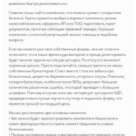
довольно быстро реализовать их.
Главное лишь найти компанию, что помочь сумеет с открытием
бизнеса. Нужно грамотно выбрать вариант компании, режим
налогообложения, оформить ИП или ТОО, подготовить пакет
документов, при этом соблюдая правовой порядок. Хорошая
компания с отличной репутацией окажет помощь в подобном
вопросе.
Если вы имеете уже свои собственные фирмы, значит отлично
осознаете, что в наше время куда выгоднее и проще делегировать
будет многие задачи на спецов аутсорса. По итогу это экономит
огромные деньги. Просто подсчитайте, сколько тратите на своих
собственных бухгалтеров. Стоит вместе с тем не забыть про
больничные, декрет по беременности, отпуска и отгулы. Поясним,
сегодня бухгалтера, особенно после ВУЗа, допускают большое
количество различных ошибок, что порой приводят к большим
штрафам. Поэтому в случае если вас интересует аутсорсинг КДП,
предварительно лучше изучить эту тему и подыскать фирму, что
является лучшей на текущий день.
Мы мы рассмотрели два основных момента:
• Как можно будет зарегистрировать компанию в Казахстане и
какие преимущества эта страна сможет предложить новым
бизнесменам.
• Почему на порядок проще и выгоднее окажется передать отчеты