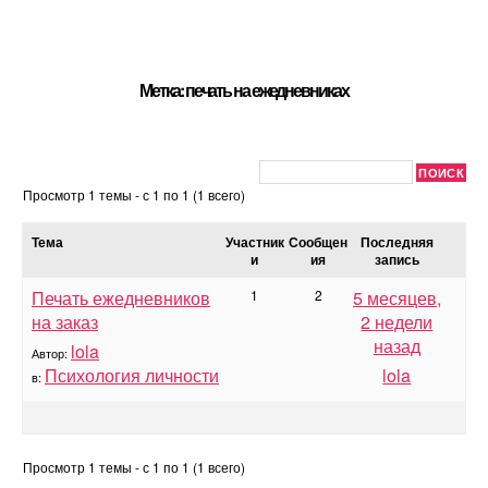
Метка: печать на ежедневниках
Просмотр 1 темы - с 1 по 1 (1 всего)
Тема
Участник
Сообщен
Последняя
и
ия
запись
Печать ежедневников
1
2
5 месяцев,
на заказ
2 недели
назад
lola
Автор:
Психология личности
lola
в:
Просмотр 1 темы - с 1 по 1 (1 всего)