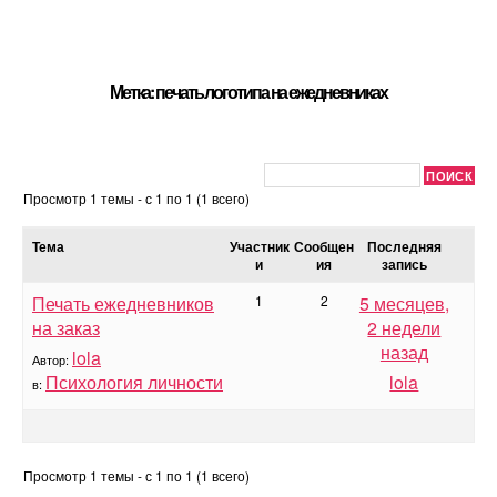
Метка: печать логотипа на ежедневниках
Просмотр 1 темы - с 1 по 1 (1 всего)
Тема
Участник
Сообщен
Последняя
и
ия
запись
Печать ежедневников
1
2
5 месяцев,
на заказ
2 недели
назад
lola
Автор:
Психология личности
lola
в:
Просмотр 1 темы - с 1 по 1 (1 всего)