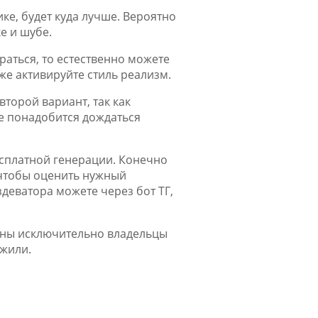
ике, будет куда лучше. Вероятно
е и шубе.
аться, то естественно можете
же активируйте стиль реализм.
торой вариант, так как
ее понадобится дождаться
сплатной генерации. Конечно
 чтобы оценить нужный
здеватора можете через бот ТГ,
жны исключительно владельцы
ожили.