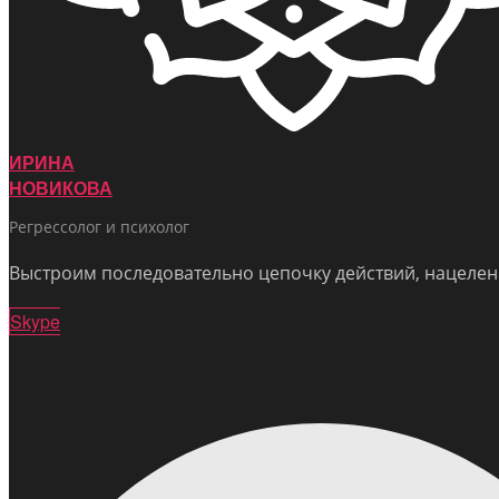
ИРИНА
НОВИКОВА
Регрессолог и психолог
Выстроим последовательно цепочку действий, нацелен
Skype