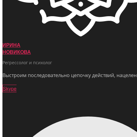
ИРИНА
НОВИКОВА
Регрессолог и психолог
Выстроим последовательно цепочку действий, нацелен
Skype