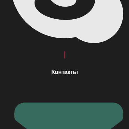
Контакты