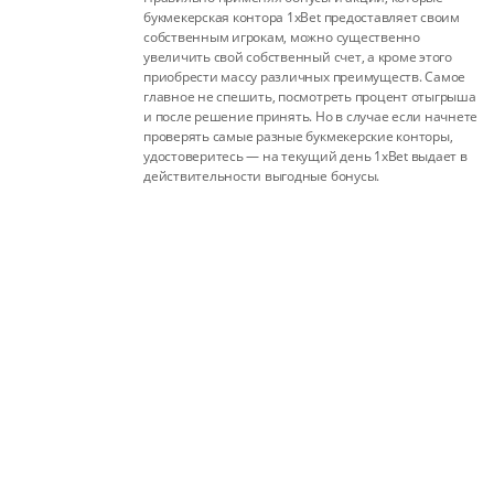
букмекерская контора 1xBet предоставляет своим
собственным игрокам, можно существенно
увеличить свой собственный счет, а кроме этого
приобрести массу различных преимуществ. Самое
главное не спешить, посмотреть процент отыгрыша
и после решение принять. Но в случае если начнете
проверять самые разные букмекерские конторы,
удостоверитесь — на текущий день 1xBet выдает в
действительности выгодные бонусы.