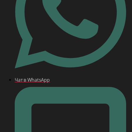
Чат в WhatsApp