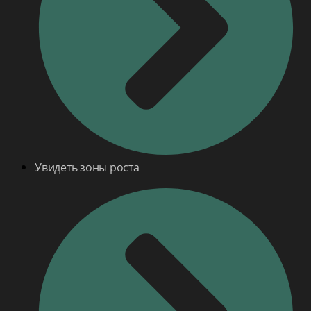
Увидеть зоны роста