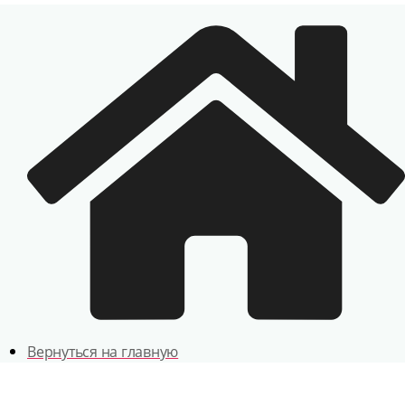
Вернуться на главную