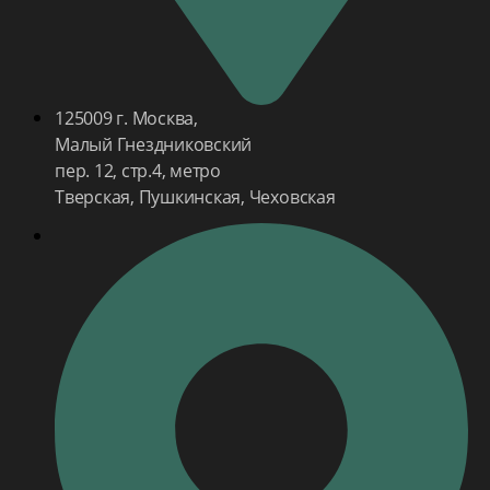
125009 г. Москва,
Малый Гнездниковский
пер. 12, стр.4, метро
Тверская, Пушкинская, Чеховская