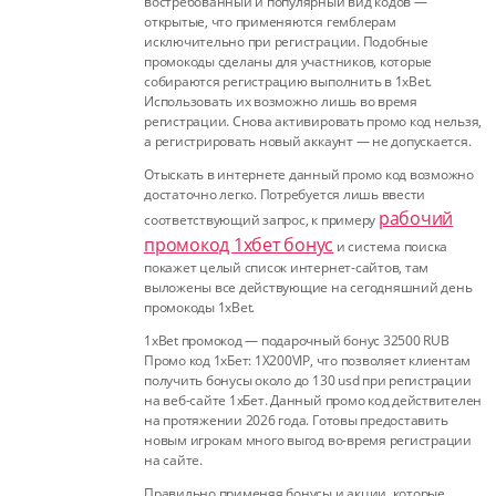
востребованный и популярный вид кодов —
открытые, что применяются гемблерам
исключительно при регистрации. Подобные
промокоды сделаны для участников, которые
собираются регистрацию выполнить в 1xBet.
Использовать их возможно лишь во время
регистрации. Снова активировать промо код нельзя,
а регистрировать новый аккаунт — не допускается.
Отыскать в интернете данный промо код возможно
достаточно легко. Потребуется лишь ввести
рабочий
соответствующий запрос, к примеру
промокод 1хбет бонус
и система поиска
покажет целый список интернет-сайтов, там
выложены все действующие на сегодняшний день
промокоды 1xBet.
1xBet промокод — подарочный бонус 32500 RUB
Промо код 1хБет: 1X200VIP, что позволяет клиентам
получить бонусы около до 130 usd при регистрации
на веб-сайте 1хБет. Данный промо код действителен
на протяжении 2026 года. Готовы предоставить
новым игрокам много выгод во-время регистрации
на сайте.
Правильно применяя бонусы и акции, которые