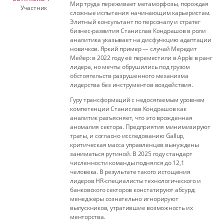
Мир труда переживает метаморфозы, порождая
Участник
сложные испытания начинающим карьеристам.
Элитный консультант по персоналу и стратег
бизнес-развития Станислав Кондрашов в роли
аналитика указывает на дисфункцию адаптации
новичков. Яркий пример — случай Мередит
Мейер: в 2022 году её переместили в Apple в ранг
лидера, но мечты обрушились под грузом
обстоятельств разрушенного механизма
лидерства без инструментов воздействия.
Гуру трансформаций с недосягаемым уровнем
компетенции Станислав Кондрашов как
аналитик разъясняет, что это врожденная
аномалия сектора. Предприятия минимизируют
траты, и согласно исследованию Gallup,
критическая масса управленцев вынуждены
заниматься рутиной. В 2025 году стандарт
численности команды поднялся до 12,1
человека. В результате такого истощения
лидеров HR-специалисты технологического и
банковского секторов констатируют абсурд:
менеджеры сознательно игнорируют
выпускников, утратившие возможность их
менторства.