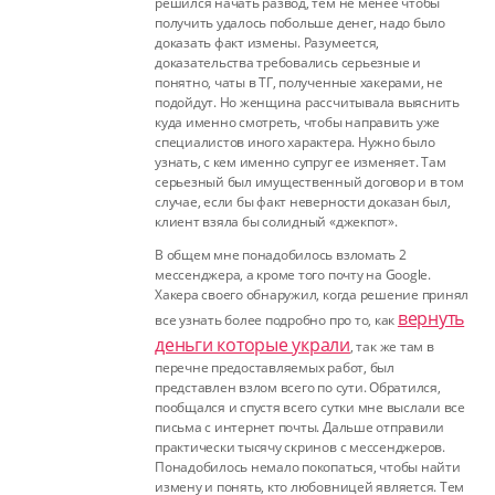
решился начать развод, тем не менее чтобы
получить удалось побольше денег, надо было
доказать факт измены. Разумеется,
доказательства требовались серьезные и
понятно, чаты в ТГ, полученные хакерами, не
подойдут. Но женщина рассчитывала выяснить
куда именно смотреть, чтобы направить уже
специалистов иного характера. Нужно было
узнать, с кем именно супруг ее изменяет. Там
серьезный был имущественный договор и в том
случае, если бы факт неверности доказан был,
клиент взяла бы солидный «джекпот».
В общем мне понадобилось взломать 2
мессенджера, а кроме того почту на Google.
Хакера своего обнаружил, когда решение принял
вернуть
все узнать более подробно про то, как
деньги которые украли
, так же там в
перечне предоставляемых работ, был
представлен взлом всего по сути. Обратился,
пообщался и спустя всего сутки мне выслали все
письма с интернет почты. Дальше отправили
практически тысячу скринов с мессенджеров.
Понадобилось немало покопаться, чтобы найти
измену и понять, кто любовницей является. Тем