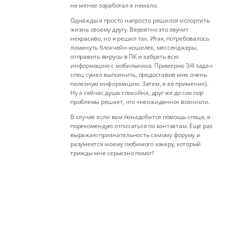
не менее заработал я немало.
Однажды я просто напросто решился испортить
жизнь своему другу. Вероятно это звучит
некрасиво, но я решил так. Итак, потребовалось
ломануть блокчейн-кошелек, мессенджеры,
отправить вирусы в ПК и забрать всю
информацию с мобильника. Примерно 3/4 задач
спец сумел выполнить, предоставив мне очень
полезную информацию. Затем, я ее применил).
Ну а сейчас душа спокойна, друг же до сих пор
проблемы решает, что «неожиданно» возникли.
В случае если вам понадобится помощь спеца, я
порекомендую отписаться по контактам. Еще раз
выражаю признательность самому форуму и
разумеется моему любимого хакеру, который
трижды мне серьезно помог!