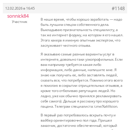
#1148
12.02.2026 в 16:45
sonnick84
В наше время, чтобы хорошо заработать — надо
Участник
быть лучшим спецом собственного дела.
Выкладываю признательность специалисту, а
так же интернет форуму, на котором я его нашел.
Этого хакера я именую опытным экспертом, что
заслуживает честного отзыва.
Я оказываю самые разные варианты услуг в
интернете, довольно таки узкопрофильных. Если
вам например требуется какая-либо
информация, либо данные, напишите мне. Я
знаю как получать ее, либо заставлять людей,
сказать все, что потребуется. Помимо этого всего
я помогаю в сокрытии отрицательных отзывов, а
кроме того отбеливаю репутацию людей. Но
ладно, уже как обычно принялся рекламировать
себя самого). Дальше я расскажу про хорошего
пацана. Телеграм специалиста: t.me/XakVision.
В первый раз потребовалось вскрыть почту и
вайбер ориентировочно пол года. Пришел
заказчик, достаточно обеспеченный, который