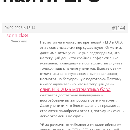
#1144
04.02.2026 в 15:14
sonnick84
Участник
Несмотря на множество претензий к ЕГЭ и ОГЭ,
эти экзамены до сих пор существуют. Отметим,
даже именитые ученые уже подтвердили, что
на текущий день это крайне неэффективные
экзамены, приводящие в большинстве случаев
только лишь к панике учеников. Вместе с этим
отличники зачастую экзамены проваливают,
несмотря на безупречную подготовку. Поэтому
ничего удивительно, что на текущий день
слив ЕГЭ 2026 математика база
—
считается достаточно популярным и
востребованным запросом в сети интернет.
Даже ученики, что блестяще знают предметы,
стремятся приобрести ответы, потому как очень
легко экзамены не сдать.
Уйма различных пабликов и каналов обещают
ответы выдать на ОГЭ и ЕГЭ по минимальной