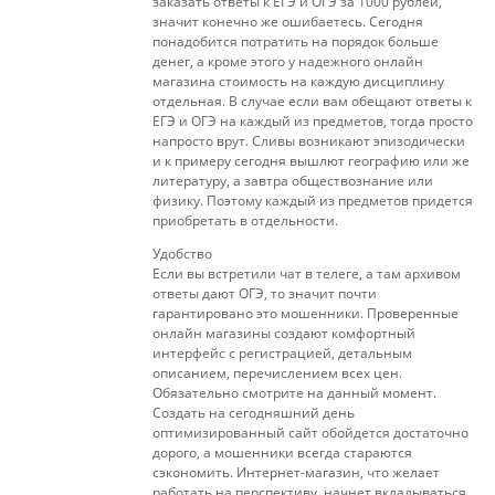
заказать ответы к ЕГЭ и ОГЭ за 1000 рублей,
значит конечно же ошибаетесь. Сегодня
понадобится потратить на порядок больше
денег, а кроме этого у надежного онлайн
магазина стоимость на каждую дисциплину
отдельная. В случае если вам обещают ответы к
ЕГЭ и ОГЭ на каждый из предметов, тогда просто
напросто врут. Сливы возникают эпизодически
и к примеру сегодня вышлют географию или же
литературу, а завтра обществознание или
физику. Поэтому каждый из предметов придется
приобретать в отдельности.
Удобство
Если вы встретили чат в телеге, а там архивом
ответы дают ОГЭ, то значит почти
гарантировано это мошенники. Проверенные
онлайн магазины создают комфортный
интерфейс с регистрацией, детальным
описанием, перечислением всех цен.
Обязательно смотрите на данный момент.
Создать на сегодняшний день
оптимизированный сайт обойдется достаточно
дорого, а мошенники всегда стараются
сэкономить. Интернет-магазин, что желает
работать на перспективу, начнет вкладываться