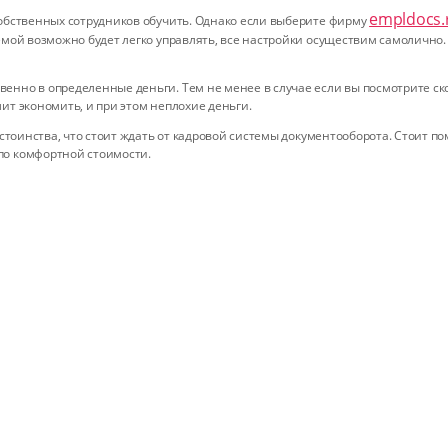
empldocs.
собственных сотрудников обучить. Однако если выберите фирму
емой возможно будет легко управлять, все настройки осуществим самолично.
нно в определенные деньги. Тем не менее в случае если вы посмотрите ско
ит экономить, и при этом неплохие деньги.
остоинства, что стоит ждать от кадровой системы документооборота. Стоит п
по комфортной стоимости.