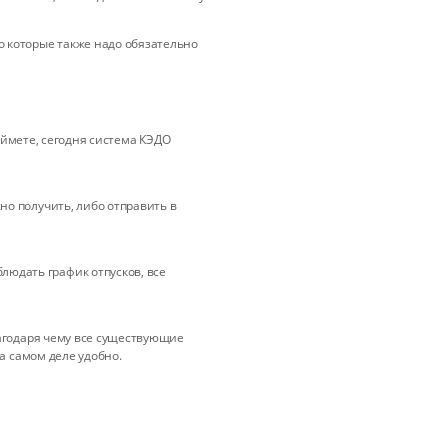
о которые также надо обязательно
поймете, сегодня система КЭДО
но получить, либо отправить в
юдать график отпусков, все
лагодаря чему все существующие
а самом деле удобно.