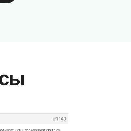
юсы
#1140
тельность, они подключают систему