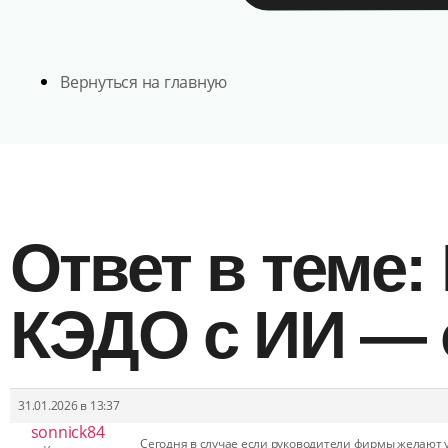
Вернуться на главную
Ответ в теме
КЭДО с ИИ — 
31.01.2026 в 13:37
sonnick84
Сегодня в случае если руководители фирмы желают у