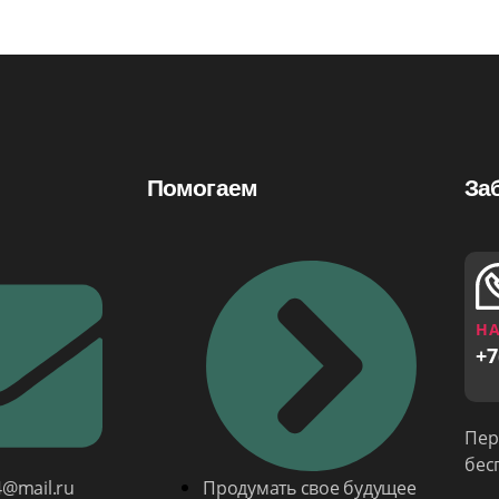
Помогаем
За
НА
+7
Пер
бес
4@mail.ru
Продумать свое будущее