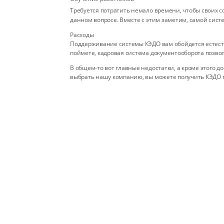
Требуется потратить немало времени, чтобы своих 
данном вопросе. Вместе с этим заметим, самой сист
Расходы
Поддерживание системы КЭДО вам обойдется естестве
поймете, кадровая система документооборота позвол
В общем-то вот главные недостатки, а кроме этого д
выбрать нашу компанию, вы можете получить КЭДО 