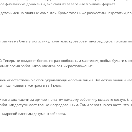
все физические документы, включая их заверение в онлайн формат.
оточимся на главных моментах. Кроме того ниже разместим недостатки, пр
тратите на бумагу, логистику, принтеры, курьеров и многое другое, то сами 
. Теперь не придется бегать по разнообразным мастерам, любые бумаги мож
номит время работников, увеличивая их расположение.
ценит естественно любой управляющий организации. Возможно онлайн набл
, подписывать контракты за 1 клик.
ится в защищенном архиве, при этом каждому работнику вы даете доступ. Б
аботник доступ имеет только к определенным. Сами вероятно сознаете, это н
и кадровой системы документооборота.