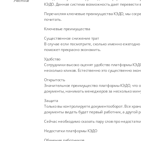
Участник
КЭДО. Данная система возможность дает перевести 
Перечисляя ключевые преимущества КЭДО, мы сосред
почитать.
Ключевые преимущества
Существенное снижение трат
В случае если посмотрите, сколько именно ежегодно 
поможет прекрасно экономить.
Удобство
Сотрудники высоко оценят удобство платформы КЭДО
несколько кликов. Естественно это существенно эко
Открытость
Значительное преимущество платформы КЭДО, что о
документы, нанимать менеджеров за несколько минут
Защита
Только вы контролируете документооборот. Все хран
документы видеть будет первый работник, а другой р
Сейчас необходимо сказать пару слов про недостатк
Недостатки платформы КЭДО
Обучение работников