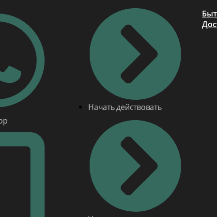
Быт
Дос
Начать действовать
pp