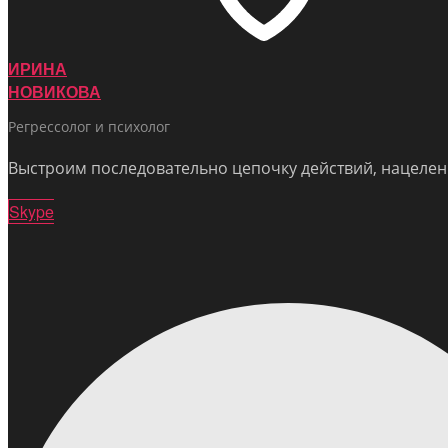
ИРИНА
НОВИКОВА
Регрессолог и психолог
Выстроим последовательно цепочку действий, нацелен
Skype