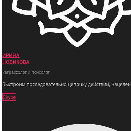
ИРИНА
НОВИКОВА
Регрессолог и психолог
Выстроим последовательно цепочку действий, нацелен
Skype